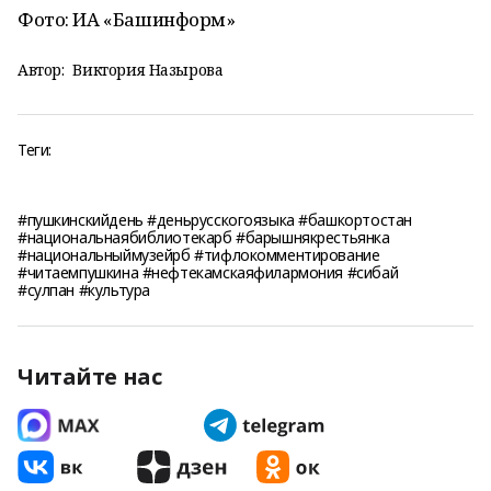
Фото: ИА «Башинформ»
Автор:
Виктория Назырова
Теги:
#пушкинскийдень #деньрусскогоязыка #башкортостан
#национальнаябиблиотекарб #барышнякрестьянка
#национальныймузейрб #тифлокомментирование
#читаемпушкина #нефтекамскаяфилармония #сибай
#сулпан #культура
Читайте нас