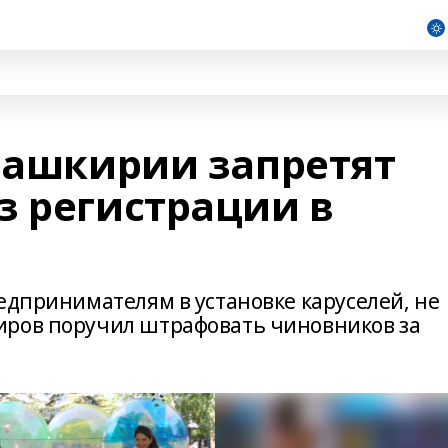
 Башкирии запретят
з регистрации в
едпринимателям в установке каруселей, не
иров поручил штрафовать чиновников за