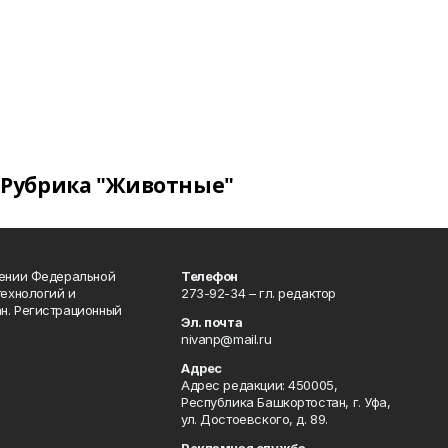
Рубрика "Животные"
лении Федеральной
Телефон
технологий и
273-92-34 – гл. редактор
н. Регистрационный
Эл. почта
nivanp@mail.ru
Адрес
Адрес редакции: 450005,
Республика Башкортостан, г. Уфа,
ул. Достоевского, д. 89.