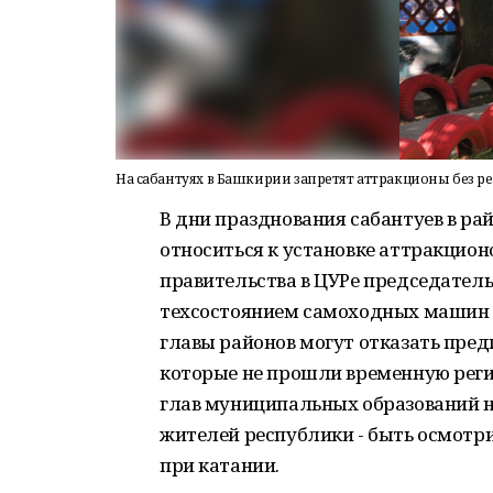
На сабантуях в Башкирии запретят аттракционы без ре
В дни празднования сабантуев в р
относиться к установке аттракцион
правительства в ЦУРе председатель
техсостоянием самоходных машин и
главы районов могут отказать пре
которые не прошли временную реги
глав муниципальных образований не
жителей республики - быть осмотр
при катании.