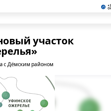
+2
О
новый участок
ерелья»
а с Дёмским районом