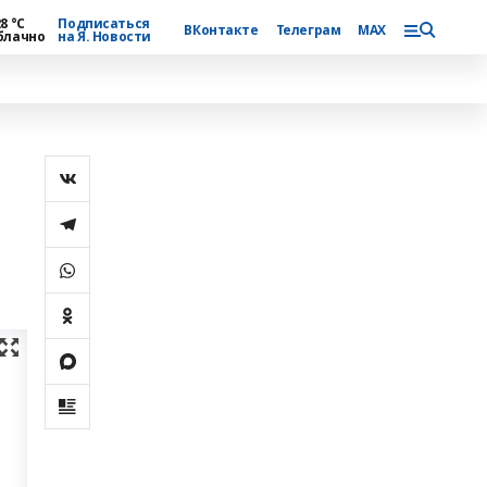
8 °С
Подписаться
ВКонтакте
Телеграм
MAX
блачно
на Я. Новости