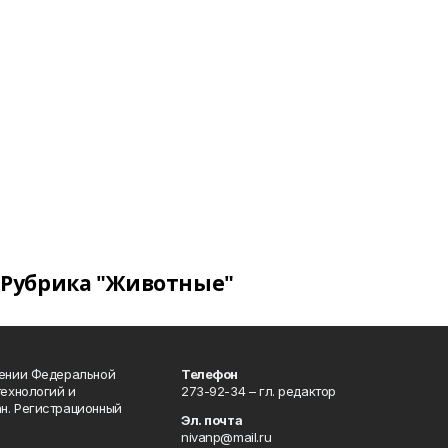
Рубрика "Животные"
лении Федеральной
Телефон
технологий и
273-92-34 – гл. редактор
н. Регистрационный
Эл. почта
nivanp@mail.ru