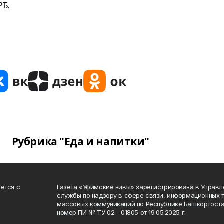
РБ.
Рубрика "Еда и напитки"
ётся с
Газета «Уфимские нивы» зарегистрирована в Управ
службы по надзору в сфере связи, информационных 
массовых коммуникаций по Республике Башкортоста
номер ПИ № ТУ 02 - 01805 от 19.05.2025 г.