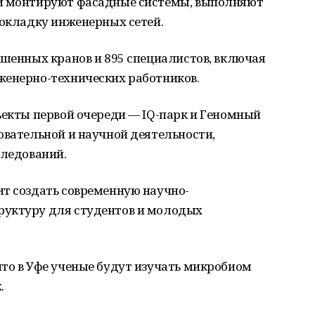
ли монтируют фасадные системы, выполняют
рокладку инженерных сетей.
ашенных кранов и 895 специалистов, включая
женерно-технических работников.
ъекты первой очереди — IQ-парк и Геномный
овательной и научной деятельности,
следований.
ит создать современную научно-
руктуру для студентов и молодых
то в Уфе ученые будут изучать микробиом
.