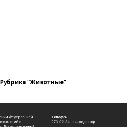
Рубрика "Животные"
лении Федеральной
Телефон
технологий и
273-92-34 – гл. редактор
н. Регистрационный