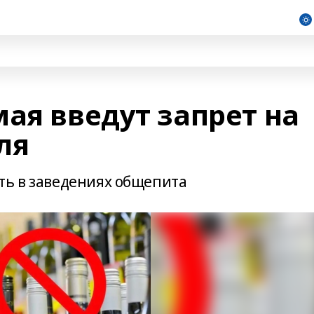
ая введут запрет на
ля
ть в заведениях общепита