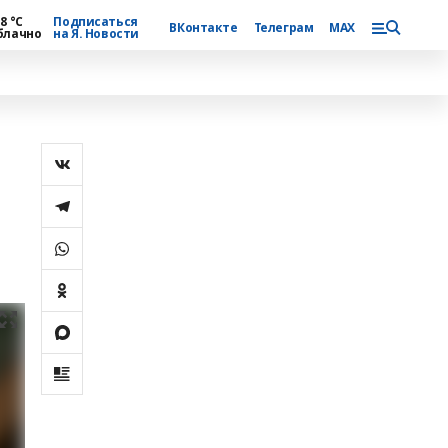
8 °С
Подписаться
ВКонтакте
Телеграм
MAX
блачно
на Я. Новости