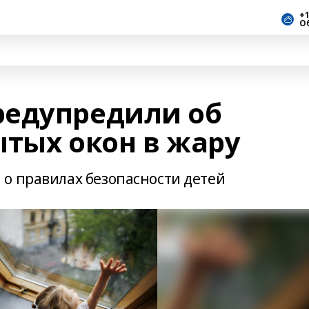
+1
О
редупредили об
ытых окон в жару
о правилах безопасности детей