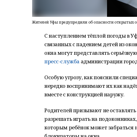
Жителей Уфы предупредили об опасности открытых о
С наступлением тёплой погоды в Уф
связанных с падением детей из око
окна могут представлять серьёзную
пресс-служба
администрации город
Особую угрозу, как пояснили специ
нередко воспринимают их как надё
вместе с конструкцией наружу.
Родителей призывают не оставлять 
разрешать играть на подоконниках,
которым ребёнок может забраться н
блокираторы на окна.