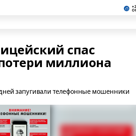
+2
О
ицейский спас
 потери миллиона
 дней запугивали телефонные мошенники