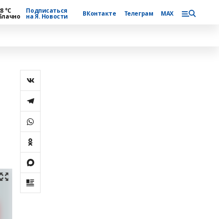
8 °С
Подписаться
ВКонтакте
Телеграм
MAX
блачно
на Я. Новости