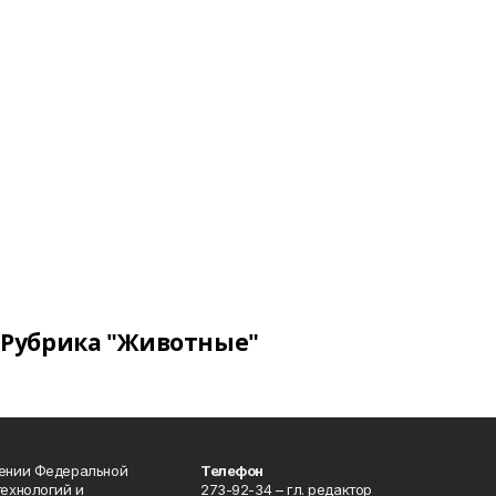
Рубрика "Животные"
лении Федеральной
Телефон
технологий и
273-92-34 – гл. редактор