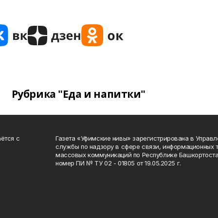
Рубрика "Еда и напитки"
ётся с
Газета «Уфимские нивы» зарегистрирована в Управ
службы по надзору в сфере связи, информационных 
массовых коммуникаций по Республике Башкортоста
номер ПИ № ТУ 02 - 01805 от 19.05.2025 г.