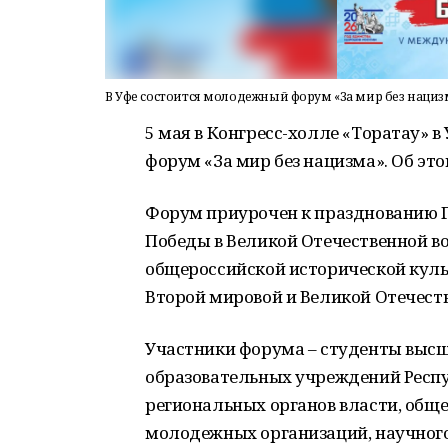
В Уфе состоится молодежный форум «За мир без нациз
5 мая в Конгресс-холле «Торатау»
форум «За мир без нацизма». Об э
Форум приурочен к празднованию Г
Победы в Великой Отечественной во
общероссийской исторической куль
Второй мировой и Великой Отечеств
Участники форума – студенты высш
образовательных учреждений Респ
региональных органов власти, обще
молодежных организаций, научног