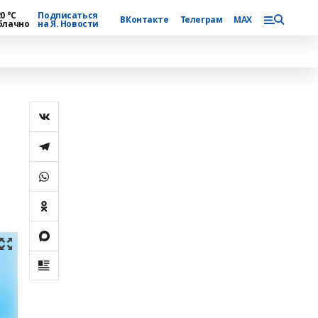
0 °С
Подписаться
ВКонтакте
Телеграм
MAX
блачно
на Я. Новости