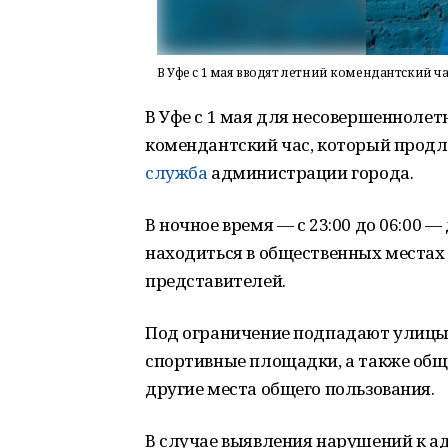
В Уфе с 1 мая вводят летний комендантский ча
В Уфе с 1 мая для несовершеннолет
комендантский час, который продли
служба
администрации города.
В ночное время — с 23:00 до 06:00
находиться в общественных местах
представителей.
Под ограничение подпадают улицы, 
спортивные площадки, а также общ
другие места общего пользования.
В случае выявления нарушений к а