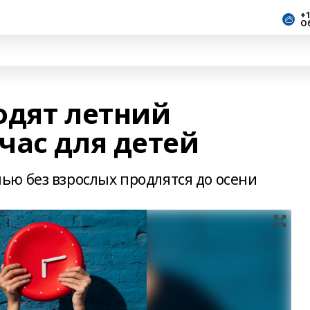
+1
О
водят летний
час для детей
ю без взрослых продлятся до осени