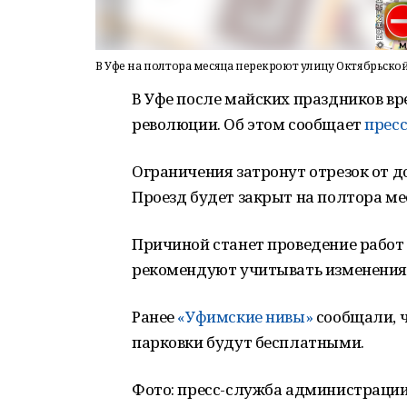
В Уфе на полтора месяца перекроют улицу Октябрьск
В Уфе после майских праздников в
революции. Об этом сообщает
прес
Ограничения затронут отрезок от д
Проезд будет закрыт на полтора ме
Причиной станет проведение работ 
рекомендуют учитывать изменения
Ранее
«Уфимские нивы»
сообщали, ч
парковки будут бесплатными.
Фото: пресс-служба администрации