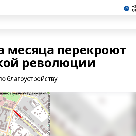
+2
О
ра месяца перекроют
кой революции
по благоустройству