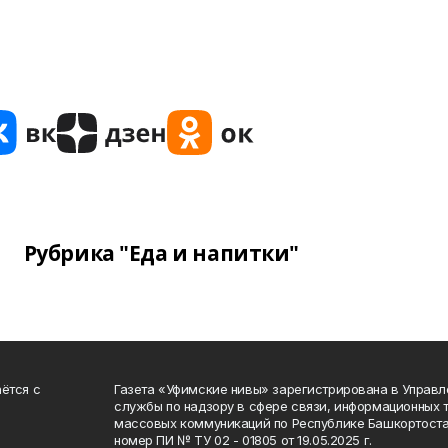
Рубрика "Еда и напитки"
ётся с
Газета «Уфимские нивы» зарегистрирована в Управ
службы по надзору в сфере связи, информационных 
массовых коммуникаций по Республике Башкортоста
номер ПИ № ТУ 02 - 01805 от 19.05.2025 г.