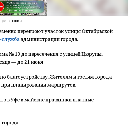
ой революции
ременно перекроют участок улицы Октябрьской
с-служба
администрации города.
ома № 19 до пересечения с улицей Цюрупы.
сяца — до 21 июня.
по благоустройству. Жителям и гостям города
 при планировании маршрутов.
то в Уфе в майские праздники платные
 города.