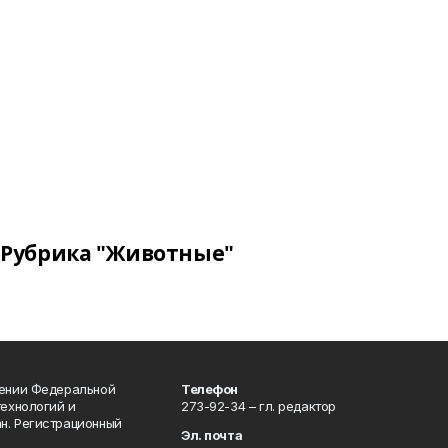
Рубрика "Животные"
лении Федеральной
Телефон
технологий и
273-92-34 – гл. редактор
н. Регистрационный
Эл. почта