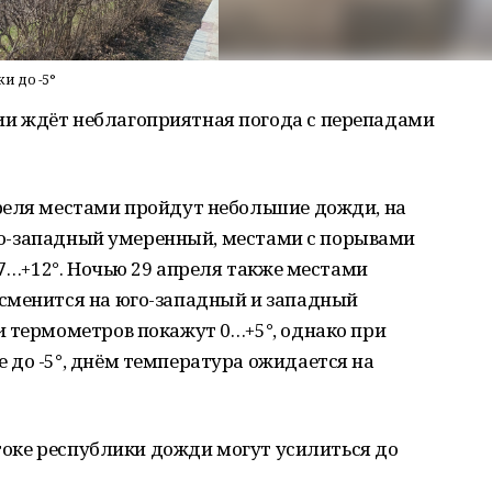
и до -5°
и ждёт неблагоприятная погода с перепадами
реля местами пройдут небольшие дожди, на
 юго-западный умеренный, местами с порывами
+7…+12°. Ночью 29 апреля также местами
сменится на юго-западный и западный
и термометров покажут 0…+5°, однако при
 до -5°, днём температура ожидается на
стоке республики дожди могут усилиться до