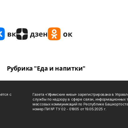
Рубрика "Еда и напитки"
ётся с
Газета «Уфимские нивы» зарегистрирована в Управ
службы по надзору в сфере связи, информационных 
массовых коммуникаций по Республике Башкортоста
номер ПИ № ТУ 02 - 01805 от 19.05.2025 г.