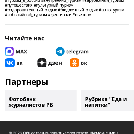
#туризм_в_россии #внутренний_туризм #зарубежный_туризм
#путешествия #культурный_туризм
#оздоровительный_отдых #бюджетный_отдых #автотуризм
#событийный_туризм #фестивали #вьетнам
Читайте нас
Партнеры
Фотобанк
Рубрика "Еда и
журналистов РБ
напитки"
© 2026 Общественно-политическая газета Уфимские нивы.