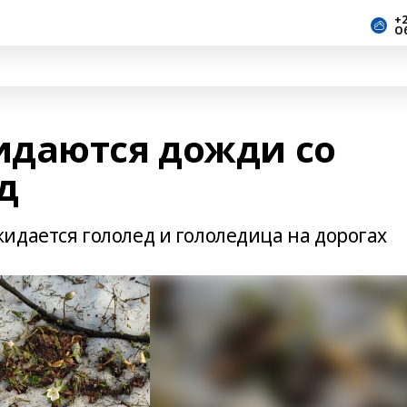
+2
О
идаются дожди со
д
идается гололед и гололедица на дорогах