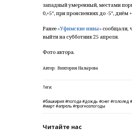
западный умеренный, местами поры
0,+5°, при прояснениях до -5°, днём +
Ранее
«Уфимские нивы»
сообщали, 
выйти на субботник 25 апреля.
Фото автора.
Автор:
Виктория Назырова
Теги:
#башкирия #погода #дождь #снег #гололед 
#март #апрель #прогнозпогоды
Читайте нас