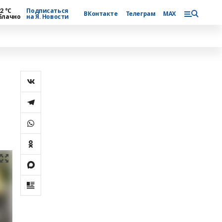
2 °С
Подписаться
ВКонтакте
Телеграм
MAX
блачно
на Я. Новости