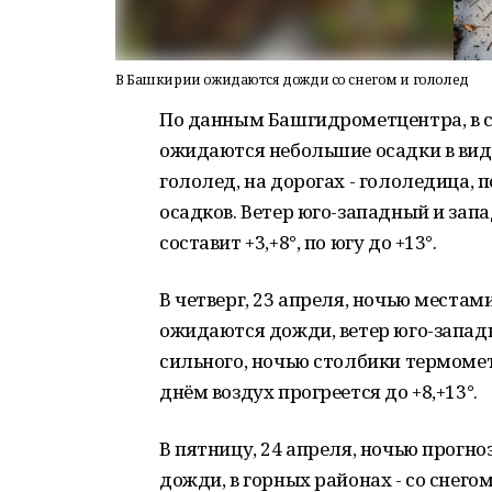
В Башкирии ожидаются дожди со снегом и гололед
По данным Башгидрометцентра, в ср
ожидаются небольшие осадки в вид
гололед, на дорогах - гололедица, 
осадков. Ветер юго-западный и за
составит +3,+8°, по югу до +13°.
В четверг, 23 апреля, ночью места
ожидаются дожди, ветер юго-запа
сильного, ночью столбики термометр
днём воздух прогреется до +8,+13°.
В пятницу, 24 апреля, ночью прог
дожди, в горных районах - со снего