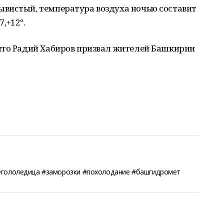
вистый, температура воздуха ночью составит
7,+12°.
что Радий Хабиров призвал жителей Башкирии
#гололедица #заморозки #похолодание #башгидромет