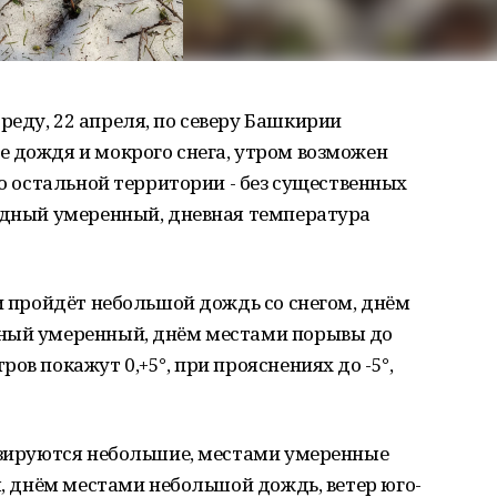
еду, 22 апреля, по северу Башкирии
е дождя и мокрого снега, утром возможен
по остальной территории - без существенных
падный умеренный, дневная температура
ми пройдёт небольшой дождь со снегом, днём
дный умеренный, днём местами порывы до
ов покажут 0,+5°, при прояснениях до -5°,
нозируются небольшие, местами умеренные
м, днём местами небольшой дождь, ветер юго-