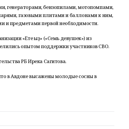
и, генераторами, бензопилами, мотопомпами,
арями, газовыми плитами и баллонами к ним,
ми и предметами первой необходимости.
изации «Ете ҡыҙ» («Семь девушек») из
делились опытом поддержки участников СВО.
ельства РБ Ирека Сагитова.
то в Авдоне высажены молодые сосны в