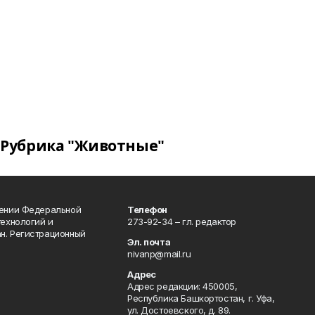
Рубрика "Животные"
лении Федеральной
Телефон
технологий и
273-92-34 – гл. редактор
н. Регистрационный
Эл. почта
nivanp@mail.ru
Адрес
Адрес редакции: 450005,
Республика Башкортостан, г. Уфа,
ул. Достоевского, д. 89.