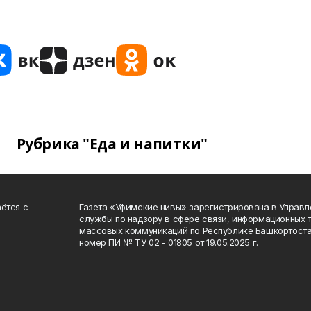
Рубрика "Еда и напитки"
ётся с
Газета «Уфимские нивы» зарегистрирована в Управ
службы по надзору в сфере связи, информационных 
массовых коммуникаций по Республике Башкортоста
номер ПИ № ТУ 02 - 01805 от 19.05.2025 г.