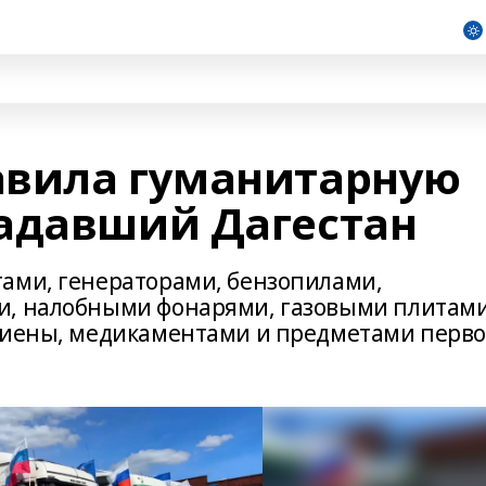
авила гуманитарную
адавший Дагестан
ами, генераторами, бензопилами,
и, налобными фонарями, газовыми плитами
игиены, медикаментами и предметами перв