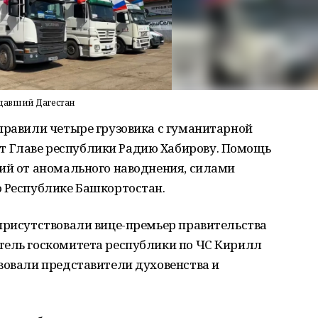
давший Дагестан
правили четыре грузовика с гуманитарной
 Главе республики Радию Хабирову. Помощь
ший от аномального наводнения, силами
о Республике Башкортостан.
присутствовали вице-премьер правительства
тель госкомитета республики по ЧС Кирилл
вовали представители духовенства и