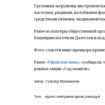
Грузовики загружены инструментам
насосами, рациями, налобными фон
средствами гигиены, медикамента
Ранее волонтёры общественной орган
Башкирии посетили Дагестан и по
Фото: соцсети вице-премьера правит
Ранее
«Уфимские нивы»
сообщали, ч
рамках акции «Сад памяти».
Автор:
Гульнур Муллакаева
Теги:
#дагестан#гуманитарная_помощь#