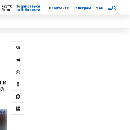
+27 °С
Подписаться
ВКонтакте
Телеграм
MAX
Ясно
на Я. Новости
 и
ой