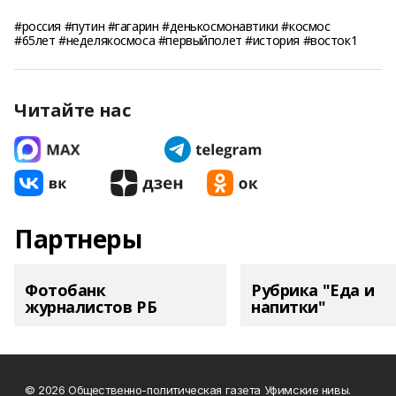
#россия #путин #гагарин #денькосмонавтики #космос
#65лет #неделякосмоса #первыйполет #история #восток1
Читайте нас
Партнеры
Фотобанк
Рубрика "Еда и
журналистов РБ
напитки"
© 2026 Общественно-политическая газета Уфимские нивы.