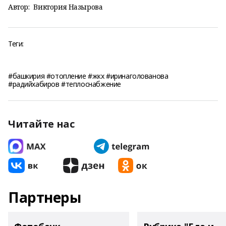
Автор:
Виктория Назырова
Теги:
#башкирия #отопление #жкх #иринаголованова
#радийхабиров #теплоснабжение
Читайте нас
Партнеры