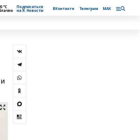
0 °С
Подписаться
ВКонтакте
Телеграм
MAX
блачно
на Я. Новости
чи