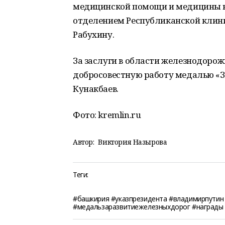
медицинской помощи и медицины к
отделением Республиканской клин
Рабухину.
За заслуги в области железнодоро
добросовестную работу медалью «З
Кунакбаев.
Фото: kremlin.ru
Автор:
Виктория Назырова
Теги:
#башкирия #указпрезидента #владимирпути
#медальзаразвитиежелезныхдорог #награды