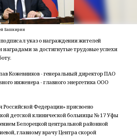
лей Башкирии
подписал указ о награждении жителей
наградами за достигнутые трудовые успехи
оту.
ав Кожевников - генеральный директор ПАО
вного инженера - главного энергетика ООО
ч Российской Федерации» присвоено
ской детской клинической больницы № 17 Уфы
лением Белорецкой центральной районной
евой, главному врачу Центра скорой