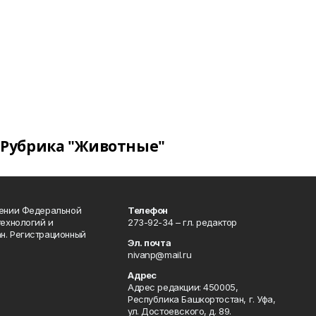
Рубрика "Животные"
лении Федеральной
Телефон
технологий и
273-92-34 – гл. редактор
н. Регистрационный
Эл. почта
nivanp@mail.ru
Адрес
Адрес редакции: 450005,
Республика Башкортостан, г. Уфа,
ул. Достоевского, д. 89.