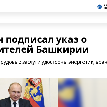
+2
О
 подписал указ о
ителей Башкирии
рудовые заслуги удостоены энергетик, вра
и