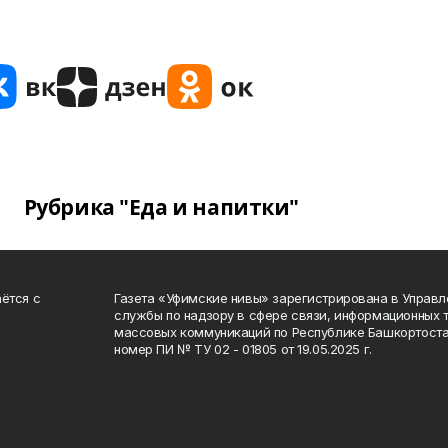
Рубрика "Еда и напитки"
ётся с
Газета «Уфимские нивы» зарегистрирована в Управ
службы по надзору в сфере связи, информационных 
массовых коммуникаций по Республике Башкортоста
номер ПИ № ТУ 02 - 01805 от 19.05.2025 г.