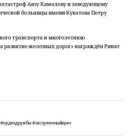
атастроф Аязу Камалову и заведующему
ической больницы имени Куватова Петру
жного транспорта и многолетнюю
а развитие железных дорог» награждён Ринат
н #ордендружбы #заслуженныйврач