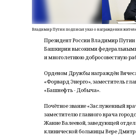
Владимир Путин подписал указ о награждении жите
Президент России Владимир Путин 
Башкирии высокими федеральными 
и многолетнюю добросовестную раб
Орденом Дружбы награждён Вячесл
«Форвард Энерго», заместитель гла
«Башнефть - Добыча».
Почётное звание «Заслуженный вра
заместителю главного врача город
Жанне Валеевой, заведующей отде
клинической больницы Вере Дмитри