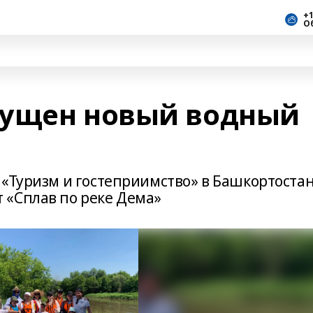
+1
О
пущен новый водный
 «Туризм и гостеприимство» в Башкортоста
 «Сплав по реке Дема»