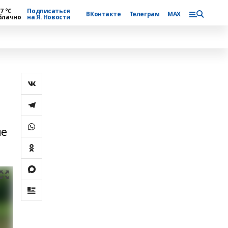
7 °С
Подписаться
ВКонтакте
Телеграм
MAX
блачно
на Я. Новости
не