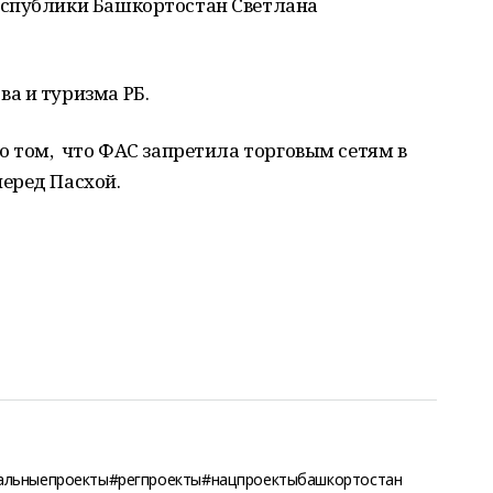
еспублики Башкортостан Светлана
а и туризма РБ.
о том, что ФАС запретила торговым сетям в
еред Пасхой.
альныепроекты#регпроекты#нацпроектыбашкортостан