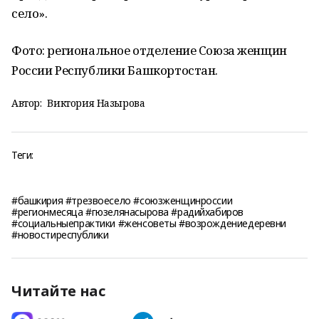
село».
Фото: региональное отделение Союза женщин
России Республики Башкортостан.
Автор:
Виктория Назырова
Теги:
#башкирия #трезвоесело #союзженщинроссии
#регионмесяца #гюзелянасырова #радийхабиров
#социальныепрактики #женсоветы #возрождениедеревни
#новостиреспублики
Читайте нас