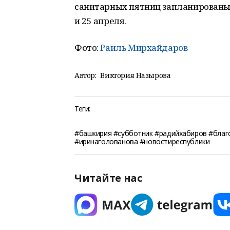
санитарных пятниц запланированы 
и 25 апреля.
Фото:
Раиль Мирхайдаров
Автор:
Виктория Назырова
Теги:
#башкирия #субботник #радийхабиров #благ
#иринаголованова #новостиреспублики
Читайте нас