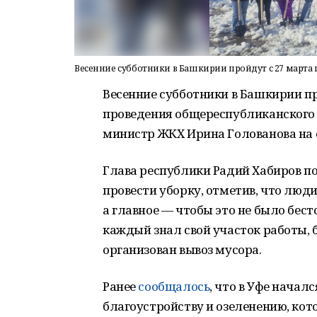
Весенние субботники в Башкирии пройдут с 27 марта 
Весенние субботники в Башкирии пр
проведения общереспубликанского 
министр ЖКХ Ирина Голованова на 
Глава республики Радий Хабиров п
провести уборку, отметив, что люд
а главное — чтобы это не было бес
каждый знал свой участок работы,
организован вывоз мусора.
Ранее
сообщалось
, что в Уфе начал
благоустройству и озеленению, кот