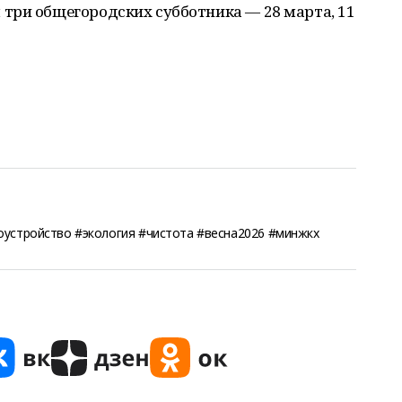
три общегородских субботника — 28 марта, 11
оустройство #экология #чистота #весна2026 #минжкх