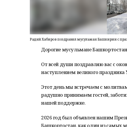
Радий Хабиров поздравил мусульман Башкирии с пра
Дорогие мусульмане Башкортостан
От всей души поздравляю вас с ок
наступлением великого праздника 
Этот день мы встречаем с молитвам
радушно принимаем гостей, заботим
нашей поддержке.
2026 год был объявлен нашим През
Башкортостан, как один из самых 