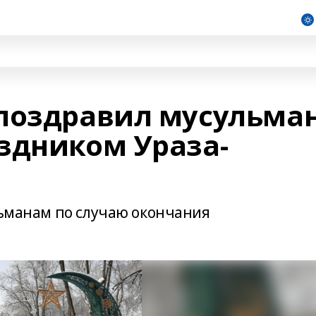
поздравил мусульма
здником Ураза-
льманам по случаю окончания
н