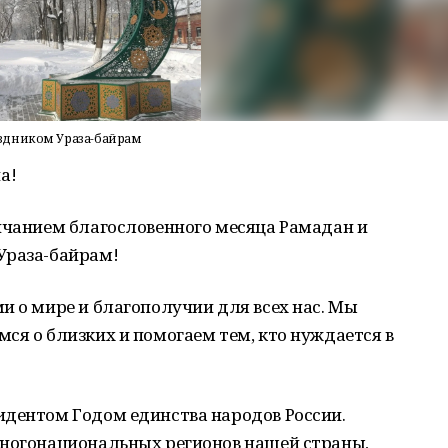
здником Ураза-байрам
а!
ончанием благословенного месяца Рамадан и
Ураза-байрам!
и о мире и благополучии для всех нас. Мы
ся о близких и помогаем тем, кто нуждается в
идентом Годом единства народов России.
многонациональных регионов нашей страны,