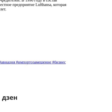
редителей. В 1996 году в состав
естное предприятие Lufthansa, которая
лет.
 #авиация #импортозамещение #бизнес