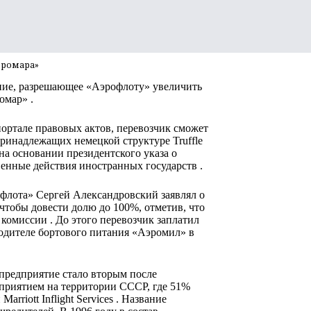
эромара»
ние, разрешающее «Аэрофлоту» увеличить
омар» .
ортале правовых актов, перевозчик сможет
ринадлежащих немецкой структуре Truffle
на основании президентского указа о
енные действия иностранных государств .
офлота» Сергей Александровский заявлял о
чтобы довести долю до 100%, отметив, что
комиссии . До этого перевозчик заплатил
водителе бортового питания «Аэромил» в
предприятие стало вторым после
приятием на территории СССР, где 51%
riott Inflight Services . Название