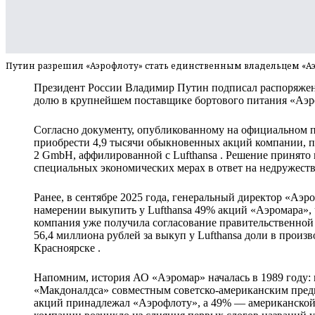
Путин разрешил «Аэрофлоту» стать единственным владельцем «А
Президент России Владимир Путин подписал распоряже
долю в крупнейшем поставщике бортового питания «Аэр
Согласно документу, опубликованному на официальном п
приобрести 4,9 тысячи обыкновенных акций компании, п
2 GmbH, аффилированной с Lufthansa . Решение принято 
специальных экономических мерах в ответ на недружеств
Ранее, в сентябре 2025 года, генеральный директор «Аэр
намерении выкупить у Lufthansa 49% акций «Аэромара», 
компания уже получила согласование правительственной 
56,4 миллиона рублей за выкуп у Lufthansa доли в произ
Красноярске .
Напомним, история АО «Аэромар» началась в 1989 году: 
«Макдоналдса» совместным советско-американским пред
акций принадлежал «Аэрофлоту», а 49% — американской Mar