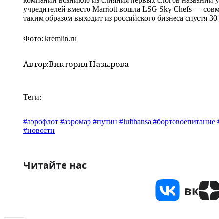
компании возникло из слияния первых слогов названий уч
учредителей вместо Marriott вошла LSG Sky Chefs — совм
таким образом выходит из российского бизнеса спустя 30 
Фото: kremlin.ru
Автор:
Виктория Назырова
Теги:
#аэрофлот #аэромар #путин #lufthansa #бортовоепитание
#новости
Читайте нас