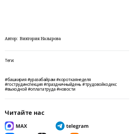
Автор:
Виктория Назырова
Теги:
#башкирия #уразабайрам #короткаянеделя
#гострудинспекция #праздничныйдень #трудовойкодекс
#выходной #оплататруда #новости
Читайте нас