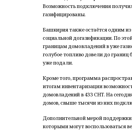
Возможность подключения получили
газифицированы.
Башкирия также остаётся одним из
социальной догазификации. По этой
границам домовладений в уже гази
голубое топливо довели до границ бо
уже подали.
Кроме того, программа распростран
итогам инвентаризации возможност
домовладений в 433 СНТ. На сегодн
домов, свыше тысячи из них подкл
Дополнительной мерой поддержки 
которыми могут воспользоваться ве