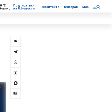
0 °С
Подписаться
ВКонтакте
Телеграм
MAX
блачно
на Я. Новости