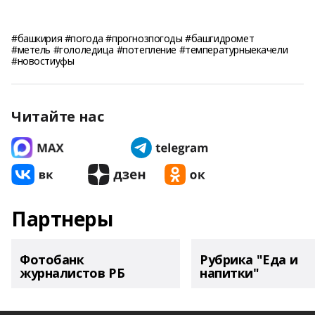
#башкирия #погода #прогнозпогоды #башгидромет
#метель #гололедица #потепление #температурныекачели
#новостиуфы
Читайте нас
Партнеры
Фотобанк
Рубрика "Еда и
журналистов РБ
напитки"