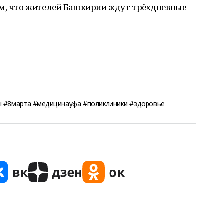
м, что жителей Башкирии ждут трёхдневные
ы #8марта #медицинауфа #поликлиники #здоровье