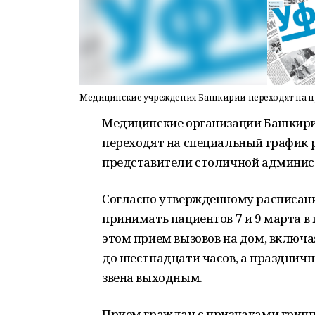
Медицинские учреждения Башкирии переходят на 
Медицинские организации Башкири
переходят на специальный график 
представители столичной админис
Согласно утвержденному расписан
принимать пациентов 7 и 9 марта в 
этом прием вызовов на дом, включ
до шестнадцати часов, а празднич
звена выходным.
Прием граждан с признаками грипп