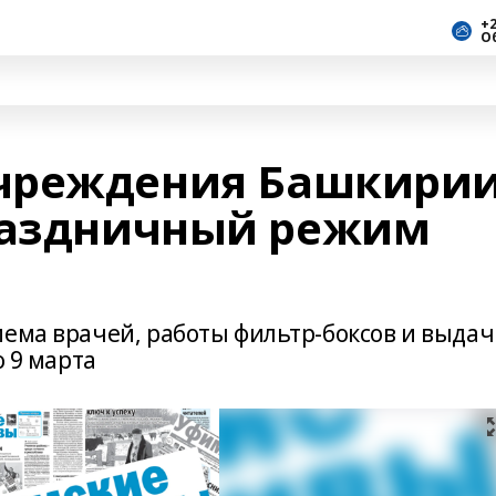
+2
О
чреждения Башкири
раздничный режим
иема врачей, работы фильтр-боксов и выда
о 9 марта