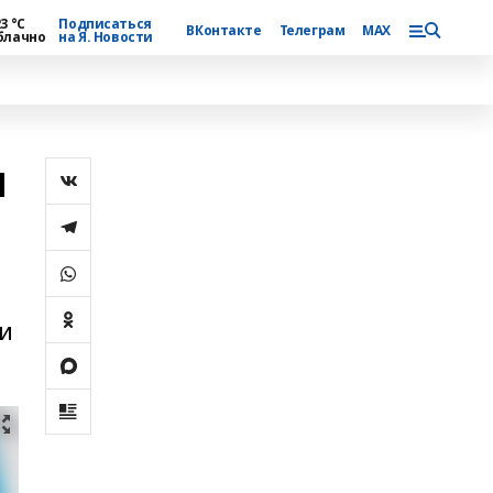
3 °С
Подписаться
ВКонтакте
Телеграм
MAX
блачно
на Я. Новости
и
чи