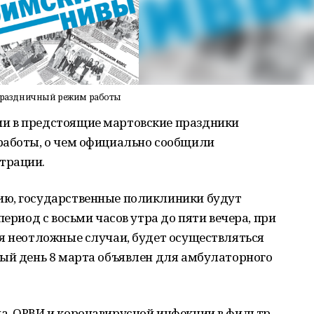
праздничный режим работы
и в предстоящие мартовские праздники
работы, о чем официально сообщили
трации.
ию, государственные поликлиники будут
период с восьми часов утра до пяти вечера, при
ая неотложные случаи, будет осуществляться
ный день 8 марта объявлен для амбулаторного
а, ОРВИ и коронавирусной инфекции в фильтр-