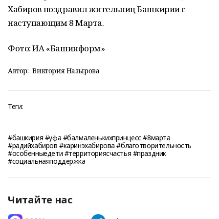
Хабиров поздравил жительниц Башкирии с
наступающим 8 Марта.
Фото: ИА «Башинформ»
Автор:
Виктория Назырова
Теги:
#башкирия #уфа #балмаленькихпринцесс #8марта
#радийхабиров #каринэхабирова #благотворительность
#особенныедети #территориясчастья #праздник
#социальнаяподдержка
Читайте нас