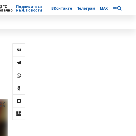
8 °С
Подписаться
ВКонтакте
Телеграм
MAX
блачно
на Я. Новости