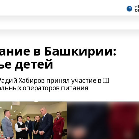
+1
О
ание в Башкирии:
ье детей
адий Хабиров принял участие в III
альных операторов питания