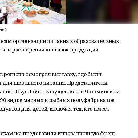
етей
сам организации питания в образовательных
тва и расширения поставок продукции
ь региона осмотрел выставку, где были
 для школьного питания. Представители
итания «ВкусЛайн», запущенного в Чишминском
е 90 видов мясных и рыбных полуфабрикатов,
дуктов для детей, включая тех, кто имеет
текамска представила инновационную фреш-