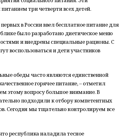
риятий социального питания. Эти
питанием три четверти всех детей.
 первых в России ввел бесплатное питание для
публике было разработано диетическое меню
остями и внедрены специальные рационы. С
ут воспользоваться и дети участников
льные обеды часто являются единственной
ачественное горячее питание, – отметил
ем этому вопросу большое внимание. В
вательно подходили к отбору компетентных
ов. Сегодня мы тщательно контролируем все
что республика наладила тесное