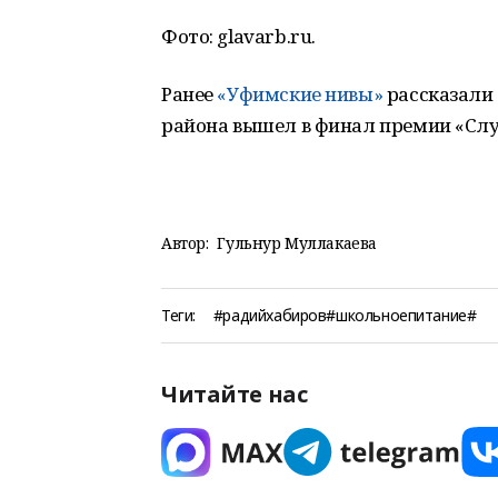
Фото: glavarb.ru.
Ранее
«Уфимские нивы»
рассказали 
района вышел в финал премии «Слу
Автор:
Гульнур Муллакаева
Теги:
#радийхабиров#школьноепитание#
Читайте нас