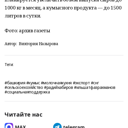
1000 кг в месяц, а кумысного продукта — до 1500
литров в сутки.
Фото: архив газеты
Автор:
Виктория Назырова
Теги:
#башкирия #кумыс #молочнаякухня #экспорт #снг
#сельскоехозяйство #радийхабиров #ильшатфазрахманов
#социальнаяподдержка
Читайте нас