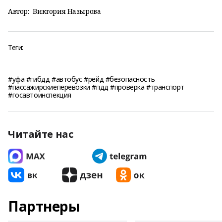
Автор:
Виктория Назырова
Теги:
#уфа #гибдд #автобус #рейд #безопасность
#пассажирскиеперевозки #пдд #проверка #транспорт
#госавтоинспекция
Читайте нас
Партнеры