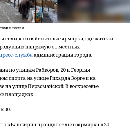
ожан и гостей
тся сельскохозяйственные ярмарки, где жители
 продукцию напрямую от местных
пресс-служба
администрации города.
ана по улицам Рабкоров, 20 и Георгия
ом спорта на улице Рихарда Зорге и на
 на улице Первомайской. В воскресенье
же площадках.
6:00.
то в Башкирии пройдут сельхозярмарки в 30