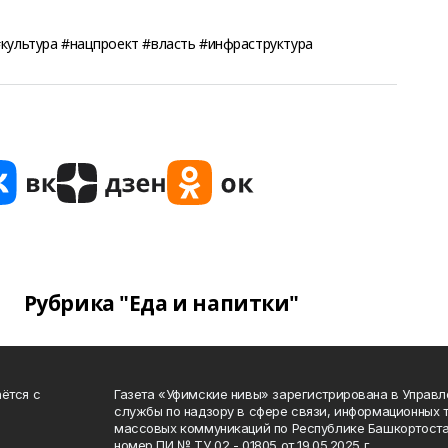
культура #нацпроект #власть #инфраструктура
Рубрика "Еда и напитки"
ётся с
Газета «Уфимские нивы» зарегистрирована в Управ
службы по надзору в сфере связи, информационных 
массовых коммуникаций по Республике Башкортоста
номер ПИ № ТУ 02 - 01805 от 19.05.2025 г.