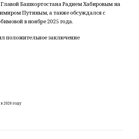
 Главой Башкортостана Радием Хабировым на
димиром Путиным, а также обсуждался с
имовой в ноябре 2025 года.
чил положительное заключение
в 2026 году