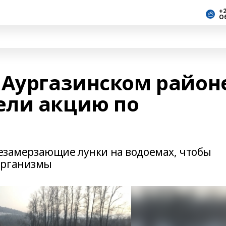
+2
О
 Аургазинском район
ели акцию по
незамерзающие лунки на водоемах, чтобы
организмы