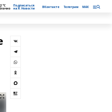
2 °С
Подписаться
ВКонтакте
Телеграм
MAX
блачно
на Я. Новости
е