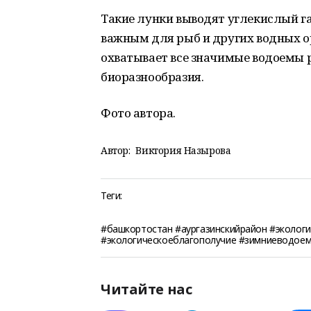
Такие лунки выводят углекислый г
важным для рыб и других водных ор
охватывает все значимые водоемы 
биоразнообразия.
Фото автора.
Автор:
Виктория Назырова
Теги:
#башкортостан #аургазинскийрайон #эколог
#экологическоеблагополучие #зимниеводое
Читайте нас