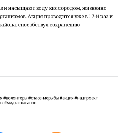
аз и насыщают воду кислородом, жизненно
ганизмов. Акция проводится уже в 17-й раз и
района, способствуя сохранению
ия #волонтеры #спасениерыбы #акция #нацпроект
мы #мидхатхасанов