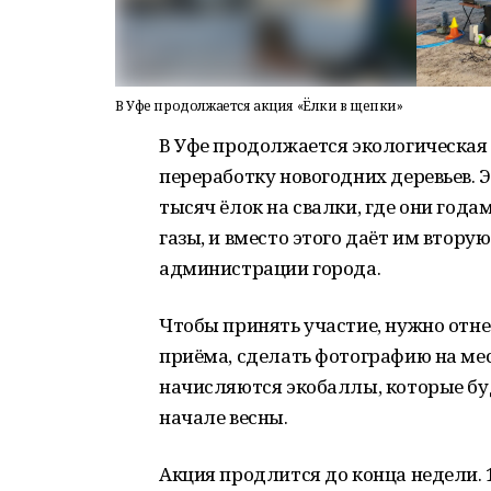
В Уфе продолжается акция «Ёлки в щепки»
В Уфе продолжается экологическая 
переработку новогодних деревьев. 
тысяч ёлок на свалки, где они год
газы, и вместо этого даёт им втору
администрации города.
Чтобы принять участие, нужно отне
приёма, сделать фотографию на мест
начисляются экобаллы, которые бу
начале весны.
Акция продлится до конца недели. 1