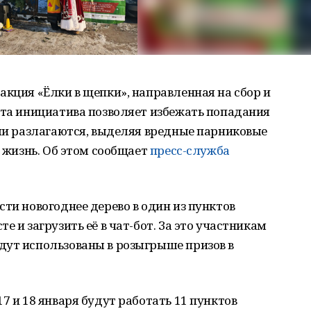
акция «Ёлки в щепки», направленная на сбор и
Эта инициатива позволяет избежать попадания
ами разлагаются, выделяя вредные парниковые
ю жизнь. Об этом сообщает
пресс-служба
сти новогоднее дерево в один из пунктов
е и загрузить её в чат-бот. За это участникам
дут использованы в розыгрыше призов в
7 и 18 января будут работать 11 пунктов