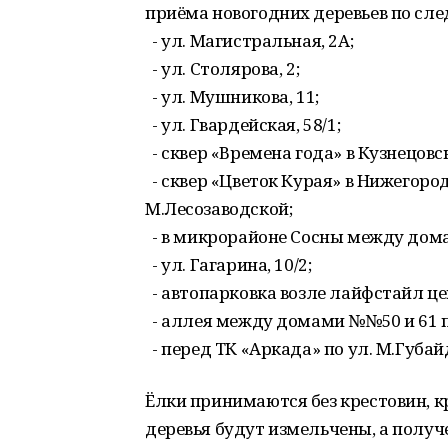
приёма новогодних деревьев по сл
- ул. Магистральная, 2А;
- ул. Столярова, 2;
- ул. Мушникова, 11;
- ул. Гвардейская, 58/1;
- сквер «Времена года» в Кузнецовс
- сквер «Цветок Курая» в Нижегород
М.Лесозаводской;
- в микрорайоне Сосны между домами
- ул. Гагарина, 10/2;
- автопарковка возле лайфстайл цен
- аллея между домами №№50 и 61 п
- перед ТК «Аркада» по ул. М.Губай
Ёлки принимаются без крестовин, к
деревья будут измельчены, а получ