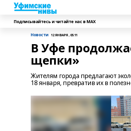
Подписывайтесь и читайте нас в MAX
Новости
12 ЯНВАРЯ , 05:11
В Уфе продолжа
щепки»
Жителям города предлагают эко
18 января, превратив их в полез