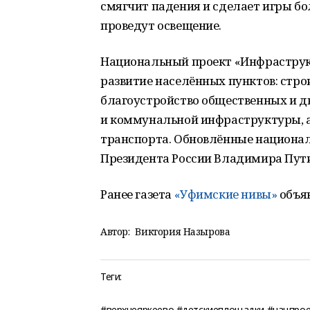
смягчит падения и сделает игры б
проведут освещение.
Национальный проект «Инфраструк
развитие населённых пунктов: стро
благоустройство общественных и д
и коммунальной инфраструктуры, 
транспорта. Обновлённые национа
Президента России Владимира Путин
Ранее г
азета
«Уфимские нивы»
объяв
Автор:
Виктория Назырова
Теги:
#верхнеяркеево #детскиеплощадки #нацпрое