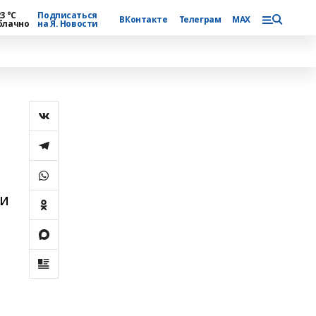
3 °С
Подписаться
ВКонтакте
Телеграм
MAX
блачно
на Я. Новости
 и