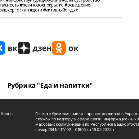
опасность #резиновоепокрытие #освещение
#башкортостан #дети #активныйотдых
Рубрика "Еда и напитки"
ётся с
Газета «Уфимские нивы» зарегистрирована в Управ
службы по надзору в сфере связи, информационных 
массовых коммуникаций по Республике Башкортоста
номер ПИ № ТУ 02 - 01805 от 19.05.2025 г.