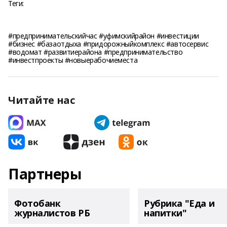
Теги:
#предпринимательскийчас #уфимскийрайон #инвестиции
#бизнес #базаотдыха #придорожныйкомплекс #автосервис
#водомат #развитиерайона #предпринимательство
#инвестпроекты #новыерабочиеместа
Читайте нас
Партнеры
Фотобанк
Рубрика "Еда и
журналистов РБ
напитки"