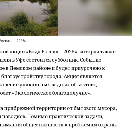
оссии — 2026»
ой акции «Вода России – 2026», которая также
 июня в Уфе состоится субботник. Событие
ое в Демском районе и будет приурочено к
 благоустройству города. Акция является
ранение уникальных водных объектов»,
оект «Экологическое благополучие».
ка прибрежной территории от бытового мусора,
и паводков. Помимо практической задачи,
внимания общественности к проблемам охраны