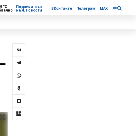
9 °С
Подписаться
ВКонтакте
Телеграм
MAX
блачно
на Я. Новости
—