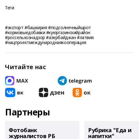
Теги:
#экспорт #башкирия #подсолнечныйшрот
#кормовыедобавки #куюргазинскийрайон
#россельхознадзор #азербайджан #латвия
#нацпроектмеждународнаякооперация
Читайте нас
Партнеры
Фотобанк
Рубрика "Еда и
журналистов РБ
напитки"