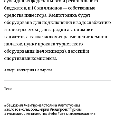
субсидия из федерального и регионального
бюджетов, и 10 миллионов — собственные
средства инвестора. Кемпстоянка будет
оборудована для подключения к водоснабжению
и электросетям для зарядки автодомов и
гаджетов, а также включит размещение кемпинг-
палаток, пункт проката туристского
оборудования (велосипедов), детский и
спортивный комплексы.
Автор:
Виктория Назырова
Теги:
#башкирия #кемпернаястоянка #автотуризм
#золотоекольцобашкирии #нацпроекттуризм
#туризмигостеприимство #уфа #светланаверещагина