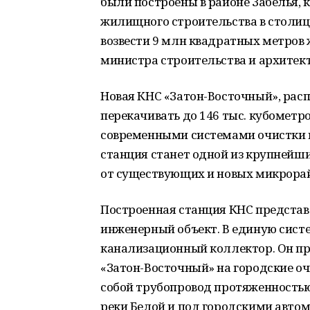
были построены в районе Забелья,
жилищного строительства в столиц
возвести 9 млн квадратных метров
министра строительства и архитек
Новая КНС «Затон-Восточный», рас
перекачивать до 146 тыс. кубометро
современными системами очистки в
станция станет одной из крупнейши
от существующих и новых микрорай
Построенная станция КНС представ
инженерный объект. В единую сист
канализационный коллектор. Он пр
«Затон-Восточный» на городские о
собой трубопровод протяженностью 
реки Белой и под городскими авто