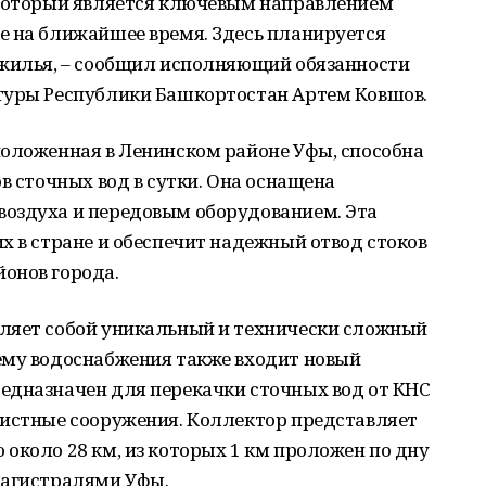
 который является ключевым направлением
е на ближайшее время. Здесь планируется
 жилья, – сообщил исполняющий обязанности
туры Республики Башкортостан Артем Ковшов.
положенная в Ленинском районе Уфы, способна
в сточных вод в сутки. Она оснащена
оздуха и передовым оборудованием. Эта
х в стране и обеспечит надежный отвод стоков
онов города.
ляет собой уникальный и технически сложный
ему водоснабжения также входит новый
едназначен для перекачки сточных вод от КНС
чистные сооружения. Коллектор представляет
около 28 км, из которых 1 км проложен по дну
магистралями Уфы.