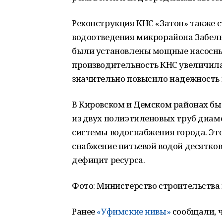
Реконструкция КНС «Затон» также 
водоотведения микрорайона Забелья
были установлены мощные насосны
производительность КНС увеличилась
значительно повысило надежность
В Кировском и Демском районах был
из двух полиэтиленовых труб диам
системы водоснабжения города. Это
снабжение питьевой водой десятко
дефицит ресурса.
Фото: Министерство строительства 
Ранее
«Уфимские нивы»
сообщали, ч