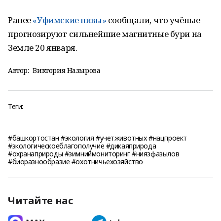
Ранее
«Уфимские нивы»
сообщали, что учёные
прогнозируют сильнейшие магнитные бури на
Земле 20 января.
Автор:
Виктория Назырова
Теги:
#башкортостан #экология #учетживотных #нацпроект
#экологическоеблагополучие #дикаяприрода
#охранаприроды #зимниймониторинг #ниязфазылов
#биоразнообразие #охотничьехозяйство
Читайте нас