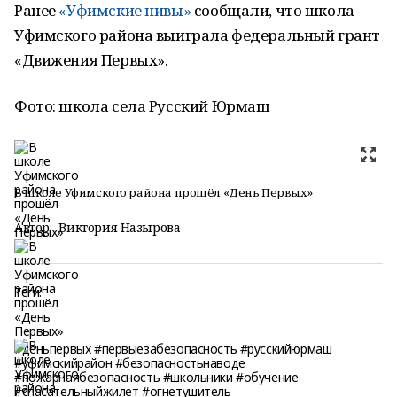
Ранее
«Уфимские нивы»
сообщали, что школа
Уфимского района выиграла федеральный грант
«Движения Первых».
Фото: школа села Русский Юрмаш
В школе Уфимского района прошёл «День Первых»
Автор:
Виктория Назырова
Теги:
#деньпервых #первыезабезопасность #русскийюрмаш
#уфимскийрайон #безопасностьнаводе
#пожарнаябезопасность #школьники #обучение
#спасательныйжилет #огнетушитель