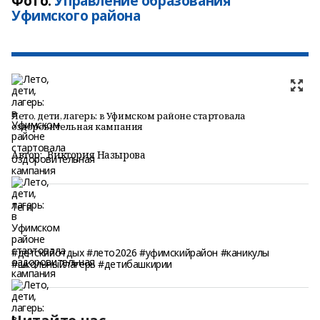
Фото:
Управление образования
Уфимского района
Лето, дети, лагерь: в Уфимском районе стартовала
оздоровительная кампания
Автор:
Виктория Назырова
Теги:
#детскийотдых #лето2026 #уфимскийрайон #каникулы
#школьныйлагерь #детибашкирии