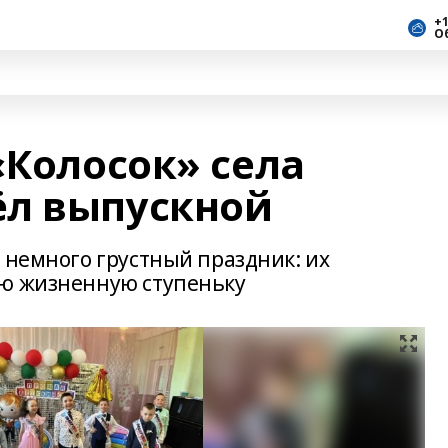
+1
О
«Колосок» села
ёл выпускной
 немного грустный праздник: их
ую жизненную ступеньку