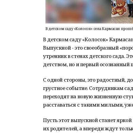
В детском саду «Колосок» села Кармасан прош
В детском саду «Колосок» Кармасан
Выпускной - это своеобразный «поро
утренник в стенах детского сада. 
детством, но и первый осознанный
С одной стороны, это радостный, д
грустное событие. Сотрудникам сад
переходят на новую жизненную ступе
расставаться с такими милыми, у
Пусть этот выпускной станет яркой 
их родителей, а впереди ждут толь