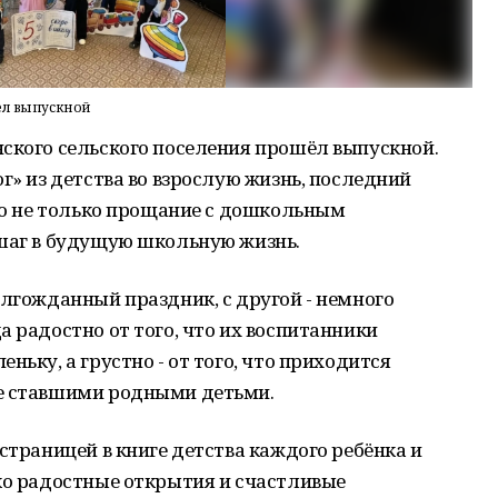
ёл выпускной
ского сельского поселения прошёл выпускной.
г» из детства во взрослую жизнь, последний
Это не только прощание с дошкольным
 шаг в будущую школьную жизнь.
олгожданный праздник, с другой - немного
а радостно от того, что их воспитанники
ньку, а грустно - от того, что приходится
же ставшими родными детьми.
страницей в книге детства каждого ребёнка и
ко радостные открытия и счастливые