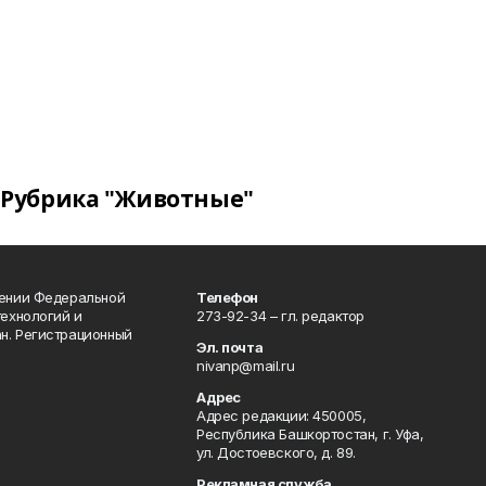
Рубрика "Животные"
лении Федеральной
Телефон
технологий и
273-92-34 – гл. редактор
н. Регистрационный
Эл. почта
nivanp@mail.ru
Адрес
Адрес редакции: 450005,
Республика Башкортостан, г. Уфа,
ул. Достоевского, д. 89.
Рекламная служба