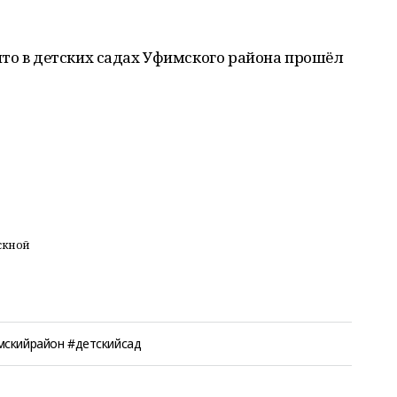
то в детских садах Уфимского района прошёл
скной
мскийрайон #детскийсад