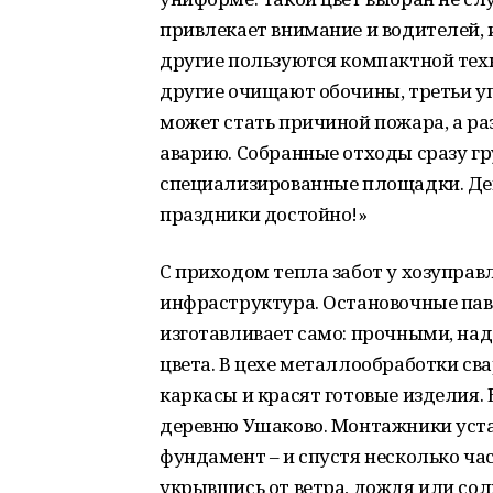
привлекает внимание и водителей, 
другие пользуются компактной техн
другие очищают обочины, третьи у
может стать причиной пожара, а р
аварию. Собранные отходы сразу гр
специализированные площадки. Дев
праздники достойно!»
С приходом тепла забот у хозуправ
инфраструктура. Остановочные пав
изготавливает само: прочными, на
цвета. В цехе металлообработки св
каркасы и красят готовые изделия. 
деревню Ушаково. Монтажники уст
фундамент – и спустя несколько ча
укрывшись от ветра, дождя или сол