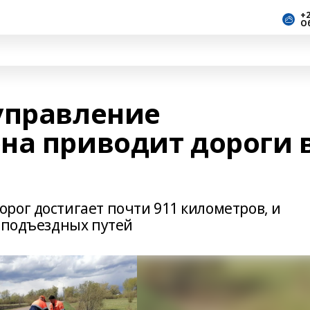
+2
О
управление
на приводит дороги 
рог достигает почти 911 километров, и
м подъездных путей