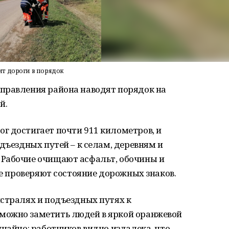
т дороги в порядок
правления района наводят порядок на
й.
г достигает почти 911 километров, и
дъездных путей – к селам, деревням и
Рабочие очищают асфальт, обочины и
же проверяют состояние дорожных знаков.
стралях и подъездных путях к
можно заметить людей в яркой оранжевой
учайно: работников видно издалека, что