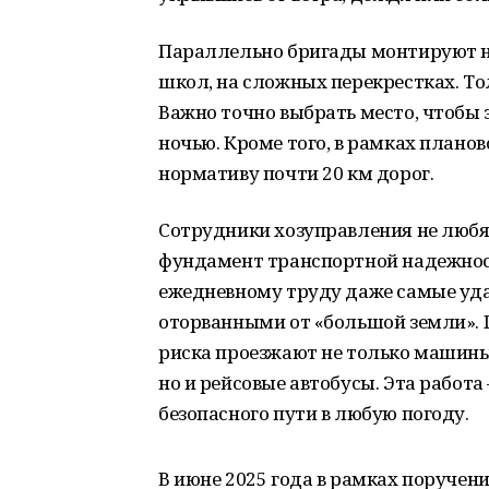
Параллельно бригады монтируют но
школ, на сложных перекрестках. Тол
Важно точно выбрать место, чтобы 
ночью. Кроме того, в рамках плано
нормативу почти 20 км дорог.
Сотрудники хозуправления не любят 
фундамент транспортной надежност
ежедневному труду даже самые уд
оторванными от «большой земли». 
риска проезжают не только машины
но и рейсовые автобусы. Эта работа
безопасного пути в любую погоду.
В июне 2025 года в рамках поручен