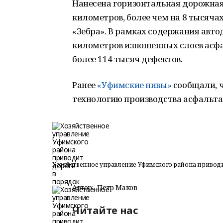
Нанесена горизонтальная дорожная
километров, более чем на 8 тысяч
«Зебра». В рамках содержания авто
километров изношенных слоев асф
более 114 тысяч дефектов.
Ранее
«Уфимские нивы»
сообщали, 
технологию производства асфальта
Хозяйственное управление Уфимского района приводи
Автор:
Петр Маков
Читайте нас