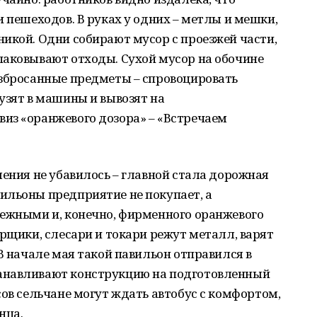
и пешеходов. В руках у одних – метлы и мешки,
икой. Одни собирают мусор с проезжей части,
паковывают отходы. Сухой мусор на обочине
азбросанные предметы – спровоцировать
узят в машины и вывозят на
из «оранжевого дозора» – «Встречаем
ления не убавилось – главной стала дорожная
ильоны предприятие не покупает, а
дежными и, конечно, фирменного оранжевого
арщики, слесари и токари режут металл, варят
В начале мая такой павильон отправился в
анавливают конструкцию на подготовленный
сов сельчане могут ждать автобус с комфортом,
нца.