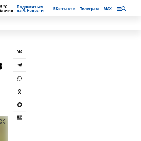
5 °С
Подписаться
ВКонтакте
Телеграм
MAX
блачно
на Я. Новости
в