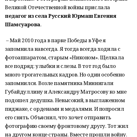
Великой Отечественной войны прислала
педагог из села Русский Юрмаш Евгения
Шамсуарова
.
– Май 2010 года в парке Победы в Уфе я
запомнила навсегда. Я тогда всегда ходила с
фотоаппаратом, старым «Никоном». Щелкала
все подряд: улыбки и слезы. В тот год было
много трогательных кадров. Но один особенно
запомнился. Возле памятника Миннигали
Губайдуллину и Александру Матросову ко мне
подошел дедушка. Невысокий, в выглаженном
пиджаке, с орденами и медалями. И попросил
его снять. Объяснил, что хочет отправить
фотографию своему фронтовому другу. Тот жил
на другом конце страны. Вместе прошли войну.