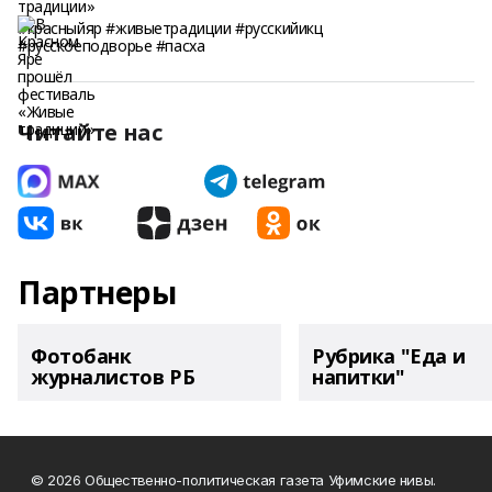
#красныйяр #живыетрадиции #русскийикц
#русскоеподворье #пасха
Читайте нас
Партнеры
Фотобанк
Рубрика "Еда и
журналистов РБ
напитки"
© 2026 Общественно-политическая газета Уфимские нивы.