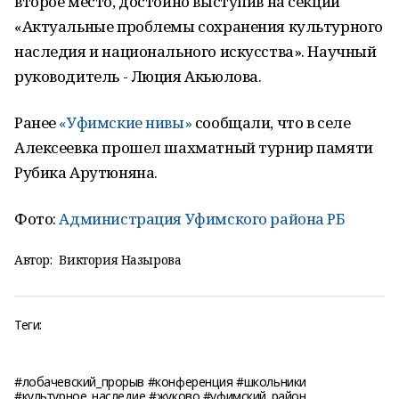
второе место, достойно выступив на секции
«Актуальные проблемы сохранения культурного
наследия и национального искусства». Научный
руководитель - Люция Акьюлова.
Ранее
«Уфимские нивы»
сообщали, что в селе
Алексеевка прошел шахматный турнир памяти
Рубика Арутюняна.
Фото:
Администрация Уфимского района РБ
Автор:
Виктория Назырова
Теги:
#лобачевский_прорыв #конференция #школьники
#культурное_наследие #жуково #уфимский_район